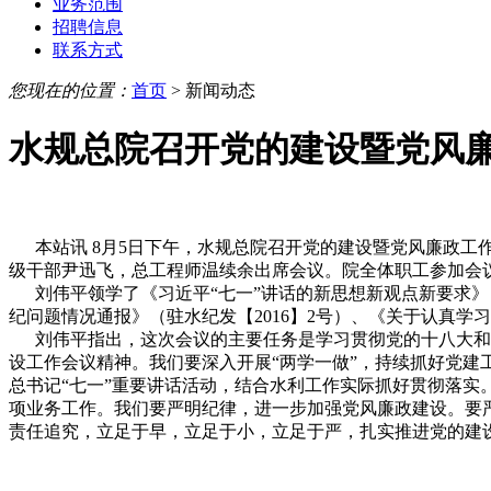
业务范围
招聘信息
联系方式
您现在的位置：
首页
> 新闻动态
水规总院召开党的建设暨党风
本站讯 8月5日下午，水规总院召开党的建设暨党风廉政工
级干部尹迅飞，总工程师温续余出席会议。院全体职工参加会
刘伟平领学了《习近平“七一”讲话的新思想新观点新要求》，
纪问题情况通报》（驻水纪发【2016】2号）、《关于认真学
刘伟平指出，这次会议的主要任务是学习贯彻党的十八大和十
设工作会议精神。我们要深入开展“两学一做”，持续抓好党建
总书记“七一”重要讲话活动，结合水利工作实际抓好贯彻落
项业务工作。我们要严明纪律，进一步加强党风廉政建设。要
责任追究，立足于早，立足于小，立足于严，扎实推进党的建