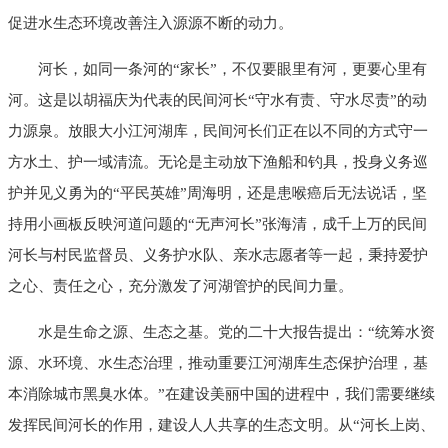
促进水生态环境改善注入源源不断的动力。
河长，如同一条河的“家长”，不仅要眼里有河，更要心里有
河。这是以胡福庆为代表的民间河长“守水有责、守水尽责”的动
力源泉。放眼大小江河湖库，民间河长们正在以不同的方式守一
方水土、护一域清流。无论是主动放下渔船和钓具，投身义务巡
护并见义勇为的“平民英雄”周海明，还是患喉癌后无法说话，坚
持用小画板反映河道问题的“无声河长”张海清，成千上万的民间
河长与村民监督员、义务护水队、亲水志愿者等一起，秉持爱护
之心、责任之心，充分激发了河湖管护的民间力量。
水是生命之源、生态之基。党的二十大报告提出：“统筹水资
源、水环境、水生态治理，推动重要江河湖库生态保护治理，基
本消除城市黑臭水体。”在建设美丽中国的进程中，我们需要继续
发挥民间河长的作用，建设人人共享的生态文明。从“河长上岗、