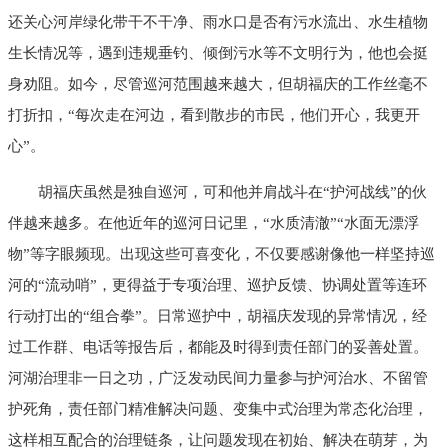
还关心河岸绿化带干不干净、雨水口是否有污水流出、水生植物
生长情况等，遇到违规垂钓、倾倒污水等不文明行为，他也会挺
身劝阻。如今，尽管巡河范围越来越大，但胡福庆的工作丝毫不
打折扣，“每次走在河边，看到散步的市民，他们开心，我更开
心”。
胡福庆虽然是独自巡河，可和他并肩战斗在“护河战线”的伙
伴越来越多。在他近年的巡河日记里，“水质清澈”“水面无漂浮
物”等字眼频现。出现这些可喜变化，不仅要感谢像他一样坚持巡
河的“流动哨”，更得益于专项治理、巡护反馈、协调处置等连环
行动打出的“组合拳”。日常巡护中，胡福庆发现的异常情况，经
过工作群、电话等报告后，都能及时得到责任部门的妥善处置。
河湖治理非一日之功，广泛发动民间力量参与护河治水、不留管
护死角，责任部门精准解决问题、变集中式治理为常态化治理，
这样相互配合的治理链条，让问题发现在初始、解决在萌芽，为