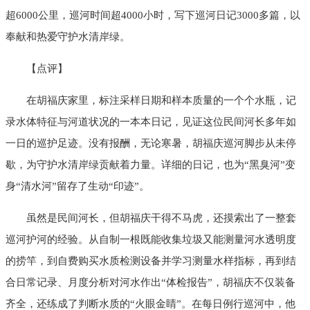
超6000公里，巡河时间超4000小时，写下巡河日记3000多篇，以
奉献和热爱守护水清岸绿。
【点评】
在胡福庆家里，标注采样日期和样本质量的一个个水瓶，记
录水体特征与河道状况的一本本日记，见证这位民间河长多年如
一日的巡护足迹。没有报酬，无论寒暑，胡福庆巡河脚步从未停
歇，为守护水清岸绿贡献着力量。详细的日记，也为“黑臭河”变
身“清水河”留存了生动“印迹”。
虽然是民间河长，但胡福庆干得不马虎，还摸索出了一整套
巡河护河的经验。从自制一根既能收集垃圾又能测量河水透明度
的捞竿，到自费购买水质检测设备并学习测量水样指标，再到结
合日常记录、月度分析对河水作出“体检报告”，胡福庆不仅装备
齐全，还练成了判断水质的“火眼金睛”。在每日例行巡河中，他