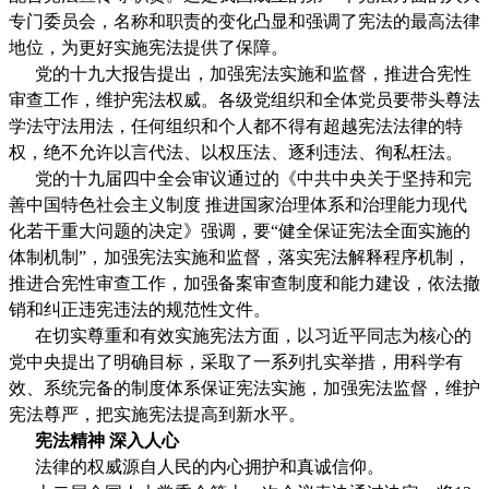
专门委员会，名称和职责的变化凸显和强调了宪法的最高法律
地位，为更好实施宪法提供了保障。
党的十九大报告提出，加强宪法实施和监督，推进合宪性
审查工作，维护宪法权威。各级党组织和全体党员要带头尊法
学法守法用法，任何组织和个人都不得有超越宪法法律的特
权，绝不允许以言代法、以权压法、逐利违法、徇私枉法。
党的十九届四中全会审议通过的《中共中央关于坚持和完
善中国特色社会主义制度 推进国家治理体系和治理能力现代
化若干重大问题的决定》强调，要“健全保证宪法全面实施的
体制机制”，加强宪法实施和监督，落实宪法解释程序机制，
推进合宪性审查工作，加强备案审查制度和能力建设，依法撤
销和纠正违宪违法的规范性文件。
在切实尊重和有效实施宪法方面，以习近平同志为核心的
党中央提出了明确目标，采取了一系列扎实举措，用科学有
效、系统完备的制度体系保证宪法实施，加强宪法监督，维护
宪法尊严，把实施宪法提高到新水平。
宪法精神 深入人心
法律的权威源自人民的内心拥护和真诚信仰。