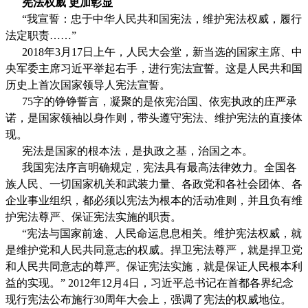
宪法权威 更加彰显
“我宣誓：忠于中华人民共和国宪法，维护宪法权威，履行
法定职责……”
2018年3月17日上午，人民大会堂，新当选的国家主席、中
央军委主席习近平举起右手，进行宪法宣誓。这是人民共和国
历史上首次国家领导人宪法宣誓。
75字的铮铮誓言，凝聚的是依宪治国、依宪执政的庄严承
诺，是国家领袖以身作则，带头遵守宪法、维护宪法的直接体
现。
宪法是国家的根本法，是执政之基，治国之本。
我国宪法序言明确规定，宪法具有最高法律效力。全国各
族人民、一切国家机关和武装力量、各政党和各社会团体、各
企业事业组织，都必须以宪法为根本的活动准则，并且负有维
护宪法尊严、保证宪法实施的职责。
“宪法与国家前途、人民命运息息相关。维护宪法权威，就
是维护党和人民共同意志的权威。捍卫宪法尊严，就是捍卫党
和人民共同意志的尊严。保证宪法实施，就是保证人民根本利
益的实现。” 2012年12月4日，习近平总书记在首都各界纪念
现行宪法公布施行30周年大会上，强调了宪法的权威地位。