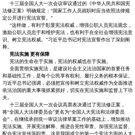
十三届全国人大一次会议审议通过的《中华人民共和国宪
法修正案》明确规定：“国家工作人员就职时应当依照法律规
定公开进行宪法宣誓。”
“这样做，有利于彰显宪法权威，增强公职人员宪法观念，
激励公职人员忠于和维护宪法，也有利于在全社会增强宪法意
识、树立宪法权威。”习近平总书记对宪法宣誓作出了深刻阐
释。
宪法实施 更有保障
宪法的生命在于实施，宪法的权威也在于实施。
全面贯彻实施宪法，是建设社会主义法治国家的首要任务
和基础性工作，是每个公民享有权利、履行义务的根本保证。
习近平总书记强调，必须把宣传和树立宪法权威作为全面推进
依法治国的重大事项抓紧抓好，切实在宪法实施和监督上下功
夫。
十三届全国人大一次会议高票表决通过了宪法修正案，
将“全国人大法律委员会”更名为“全国人大宪法和法律委员
会”，在继续承担统一审议法律草案工作的基础上，增加推动
宪法实施、开展宪法解释、推进合宪性审查、加强宪法监督、
配合宪法宣传等职责。这是我国成立的第一个宪法方面的人大