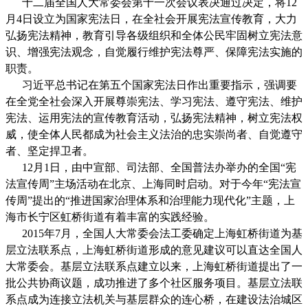
十二届全国人大常委会第十一次会议表决通过决定，将12
月4日设立为国家宪法日，在全社会开展宪法宣传教育，大力
弘扬宪法精神，教育引导各级组织和全体公民牢固树立宪法意
识、增强宪法观念，自觉履行维护宪法尊严、保障宪法实施的
职责。
习近平总书记在第五个国家宪法日作出重要指示，强调要
在全党全社会深入开展尊崇宪法、学习宪法、遵守宪法、维护
宪法、运用宪法的宣传教育活动，弘扬宪法精神，树立宪法权
威，使全体人民都成为社会主义法治的忠实崇尚者、自觉遵守
者、坚定捍卫者。
12月1日，由中宣部、司法部、全国普法办举办的全国“宪
法宣传周”主场活动在北京、上海同时启动。对于今年“宪法宣
传周”提出的“推进国家治理体系和治理能力现代化”主题，上
海市长宁区虹桥街道有着丰富的实践经验。
2015年7月，全国人大常委会法工委确定上海虹桥街道为基
层立法联系点，上海虹桥街道形成的意见建议可以直达全国人
大常委会。基层立法联系点建立以来，上海虹桥街道提出了一
批公共协商议题，成功推进了多个社区服务项目。基层立法联
系点成为连接立法机关与基层群众的连心桥，在建设法治城区